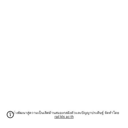
มุ่งมั่นพัฒนาสู่ความเป็นเลิศด้านสมองกลฝังตัวและปัญญาประดิษฐ์ จัดทำโดย
rail.kls.ac.th