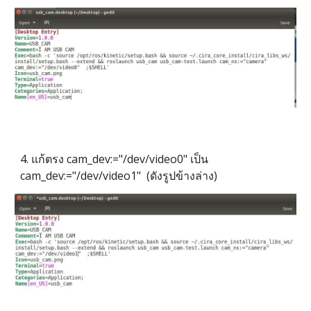
4. แก้ตรง cam_dev:="/dev/video0" เป็น
cam_dev:="/dev/video1" (ดังรูปข้างล่าง)