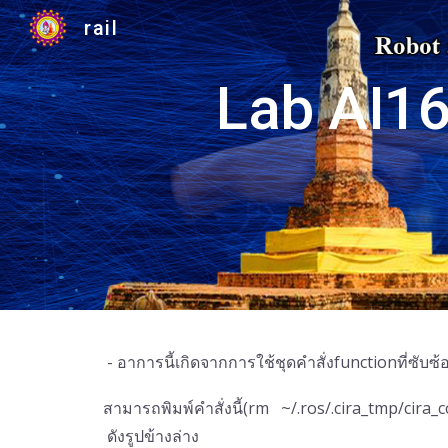
rail
Sk
Lab AI1
- อาการนี้เกิดจากการใช้ชุดคำสั่งfunctionที่ซับซ
สามารถพิมพ์คำสั่งนี้(rm ~/.ros/.cira_tmp/cira_
ดังรูปข้างล่าง