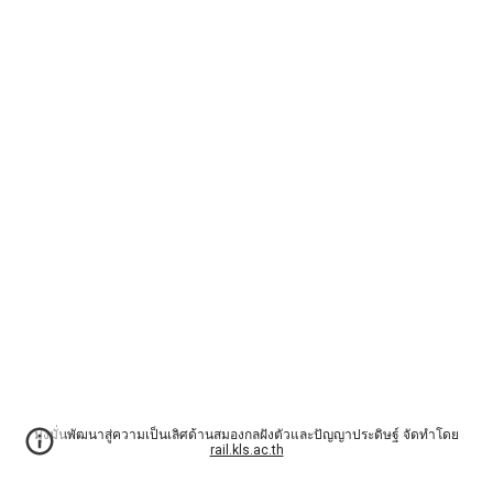
มุ่งมั่นพัฒนาสู่ความเป็นเลิศด้านสมองกลฝังตัวและปัญญาประดิษฐ์ จัดทำโดย
rail.kls.ac.th