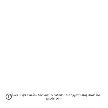
มุ่งมั่นพัฒนาสู่ความเป็นเลิศด้านสมองกลฝังตัวและปัญญาประดิษฐ์ จัดทำโดย
rail.kls.ac.th